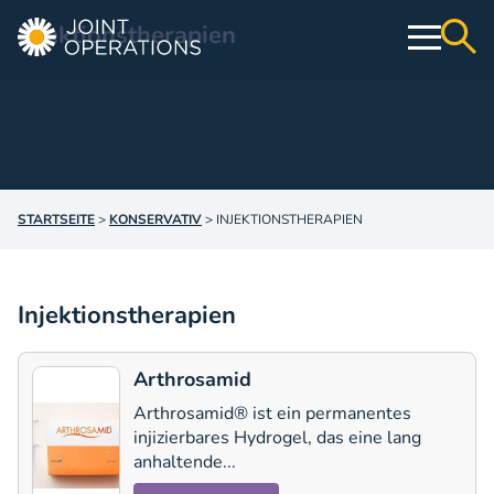
Injektionstherapien
Operativ
Konservativ
STARTSEITE
>
KONSERVATIV
>
INJEKTIONSTHERAPIEN
Webshop
Education & Events
Injektionstherapien
Über uns
Arthrosamid
Kontakt
Arthrosamid® ist ein permanentes
injizierbares Hydrogel, das eine lang
anhaltende...