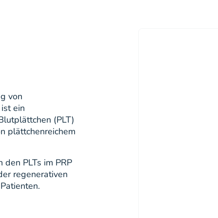
ng von
ist ein
Blutplättchen (PLT)
on plättchenreichem
n den PLTs im PRP
der regenerativen
Patienten.