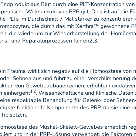
dprodukt aus Blut durch eine PLT-Konzentration von 
peutische Wirksamkeit von PRP gilt. Dies ist auf die F
ie PLTs im Durchschnitt 7 Mal stärker zu konzentrieren 
rombozyten, die durch das mit Xerthra™ gewonnene PRP 
n, die wiederum zur Wiederherstellung der Homöostase
ons- und Reparaturprozessen führen2,3.
ein Trauma wirkt sich negativ auf die Homöostase von
oder Sehnen aus und führt zu einer Verschlimmerung d
duktion von Gewebeabbauenzymen, erhöhtem oxidativem
1,2
n einhergeht
. Wissenschaftliche und klinische Daten 
 eine respektable Behandlung für Gelenk- oder Sehnenv
tigste funktionelle Komponente des PRP, da sie eine br
 freisetzen.
omöostase des Muskel-Skelett-Gewebes erheblich regu
liert und in der PRP-Lösung verwendet, die Faktoren 