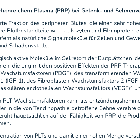
tchenreichem Plasma (PRP) bei Gelenk- und Sehnenv
erte Fraktion des peripheren Blutes, die einen sehr hohe
re Blutbestandteile wie Leukozyten und Fibrinprotein e
iefern als natürliche Signalmoleküle für Zellen und G
und Schadensstelle.
sch aktive Moleküle im Sekretom der Blutplättchen iden
en, die eng mit den positiven Effekten der PRP-Therapi
 Wachstumsfaktoren (PDGF), des transformierenden Wa
 1 (IGF-1), des Fibroblasten-Wachstumsfaktors 2 (FGF
3
askulären endothelialen Wachstumsfaktors (VEGF)
un
on PLT-Wachstumsfaktoren kann als entzündungshemme
er in die von Tendinopathie betroffene Sehne verabrei
t hauptsächlich auf der Fähigkeit von PRP, die Produ
men.
zentration von PLTs und damit einer hohen Menge ver