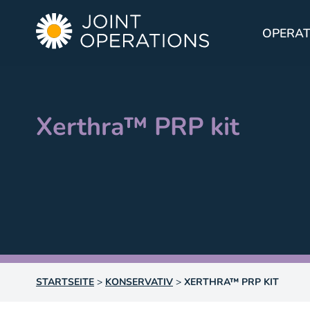
OPERAT
Xerthra™ PRP kit
STARTSEITE
>
KONSERVATIV
>
XERTHRA™ PRP KIT