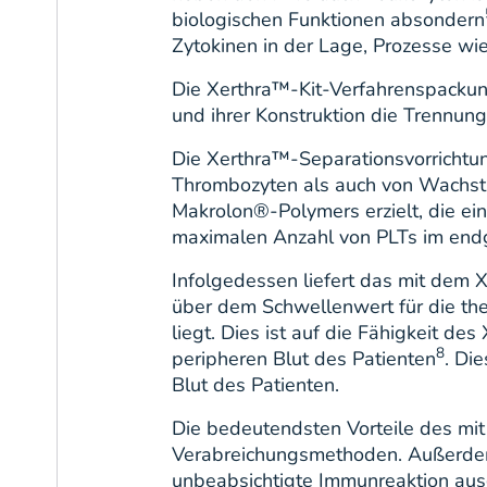
biologischen Funktionen absondern
Zytokinen in der Lage, Prozesse w
Die Xerthra™-Kit-Verfahrenspackung 
und ihrer Konstruktion die Trennung
Die Xerthra™-Separationsvorrichtu
Thrombozyten als auch von Wachstum
Makrolon®-Polymers erzielt, die ei
maximalen Anzahl von PLTs im endgü
Infolgedessen liefert das mit dem
über dem Schwellenwert für die the
liegt. Dies ist auf die Fähigkeit d
8
peripheren Blut des Patienten
. Di
Blut des Patienten.
Die bedeutendsten Vorteile des mi
Verabreichungsmethoden. Außerdem 
unbeabsichtigte Immunreaktion aus