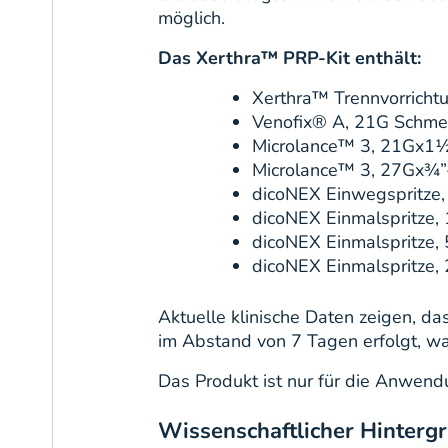
möglich.
Das Xerthra™ PRP-Kit enthält:
Xerthra™ Trennvorrichtu
Venofix® A, 21G Schmet
Microlance™ 3, 21Gx1½
Microlance™ 3, 27Gx¾”-
dicoNEX Einwegspritze,
dicoNEX Einmalspritze, 
dicoNEX Einmalspritze, 
dicoNEX Einmalspritze, 
Aktuelle klinische Daten zeigen, d
im Abstand von 7 Tagen erfolgt, wa
Das Produkt ist nur für die Anwend
Wissenschaftlicher Hinterg