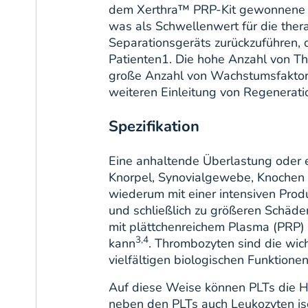
dem Xerthra™ PRP-Kit gewonnene En
was als Schwellenwert für die thera
Separationsgeräts zurückzuführen, d
Patienten1. Die hohe Anzahl von Th
große Anzahl von Wachstumsfaktore
weiteren Einleitung von Regenerati
Spezifikation
Eine anhaltende Überlastung oder 
Knorpel, Synovialgewebe, Knochen 
wiederum mit einer intensiven Pro
und schließlich zu größeren Schäde
mit plättchenreichem Plasma (PRP)
3,4
kann
. Thrombozyten sind die wich
vielfältigen biologischen Funktionen
Auf diese Weise können PLTs die H
neben den PLTs auch Leukozyten iso