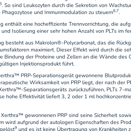
5
. So sind Leukozyten durch die Sekretion von Wachstu
6,7
ie Phagozytose und Immunmodulation zu steuern
.
enthält eine hocheffiziente Trennvorrichtung, die aufg
 und Isolierung einer sehr hohen Anzahl von PLTs im fer
ng besteht aus Makrolon®-Polycarbonat, das die Rück
sfaktoren maximiert. Dieser Effekt wird durch die se
ne Bindung der Proteine und Zellen an die Wände des G
ltigen Injektionsprodukt führt.
 Xerthra™ PRP-Separationsgerät gewonnene Blutprodukt 
rapeutische Wirksamkeit von PRP liegt, der nach der P
es Xerthra™-Separationsgeräts zurückzuführen, PLTs 7-mal
ese hohe Effektivität liefert 3, 2 oder 1 ml hochkonzent
t Xerthra™ gewonnenen PRP sind seine Sicherheit sowi
wird aufgrund der autologen Eigenschaften des Produk
9
gelöst
und es ist keine Übertragung von Krankheiten