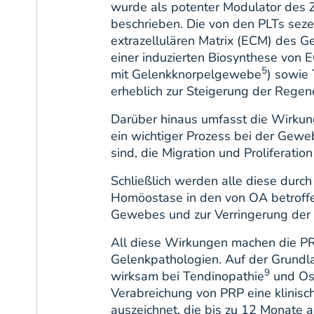
wurde als potenter Modulator des Z
beschrieben. Die von den PLTs sez
extrazellulären Matrix (ECM) des
einer induzierten Biosynthese vo
5
mit Gelenkknorpelgewebe
) sowie
erheblich zur Steigerung der Regen
Darüber hinaus umfasst die Wirkung
ein wichtiger Prozess bei der Gew
sind, die Migration und Proliferati
Schließlich werden alle diese durch
Homöostase in den von OA betroffe
Gewebes und zur Verringerung der
All diese Wirkungen machen die PR
Gelenkpathologien. Auf der Grund
9
wirksam bei Tendinopathie
und Ost
Verabreichung von PRP eine klinisc
auszeichnet, die bis zu 12 Monate a