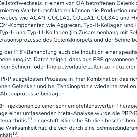
ellstoffwechsels in einem von OA betroffenen Gelenk 
ernierten Wachstumsfaktoren können die Produktion un
 Gewebes wie ACAN, COL1A1, COL2A1, COL3A1 und HA p
n ECM-Komponenten wie Aggrecan, Typ-II-Kollagen un
 Typ-I- und Typ-III-Kollagen (im Zusammenhang mit 
erationsprozesse des Gelenkknorpels und der Sehne be
 der PRP-Behandlung auch die Induktion einer spezifis
ebeheilung ist. Daten zeigen, dass aus PRP gewonnene
on von Sehnen- oder Knorpelvorläuferzellen zu induzieren
 PRP ausgelösten Prozesse in ihrer Kombination das ric
nen Gelenken und bei Tendinopathie wiederherstellen
 Abbauprozesse beitragen.
P-Injektionen zu einer sehr empfehlenswerten Therapi
lage einer umfassenden Meta-Analyse wurde die PRP-B
10
eoarthritis
eingestuft. Klinische Studien beschreiben, 
he Wirksamkeit hat, die sich durch eine Schmerzlinder
12
nhält
.