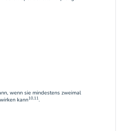
 kann, wenn sie mindestens zweimal
10,11
ewirken kann
.