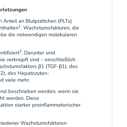
erletzungen
n Anteil an Blutplättchen (PLTs)
1
nthalten
. Wachstumsfaktoren, die
ewebe die notwendigen molekularen
2
tifiziert
. Darunter sind
e verknüpft sind – einschließlich
chstumsfaktors β1 (TGF-β1), des
-2), des Hepatozyten-
d viele mehr.
nd beschrieben werden, wenn sie
cht werden. Diese
ktion starker proinflammatorischer
schiedener Wachstumsfaktoren