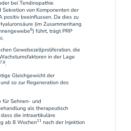
oder bei Tendinopathie
d Sekretion von Komponenten der
ositiv beeinflussen. Da dies zu
d Hyaluronsäure (im Zusammenhang
6
Sehnengewebe
) führt, trägt PRP
i.
chen Gewebezellproliferation, die
 Wachstumsfaktoren in der Lage
7,8
.
htige Gleichgewicht der
 und so zur Regeneration des
e für Sehnen- und
ehandlung als therapeutisch
dass die intraartikuläre
11
ung ab 8 Wochen
nach der Injektion