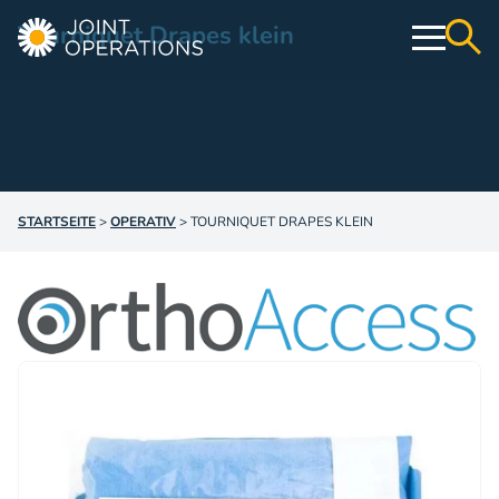
Tourniquet Drapes klein
Operativ
Konservativ
STARTSEITE
>
OPERATIV
>
TOURNIQUET DRAPES KLEIN
Webshop
Education & Events
Über uns
Kontakt