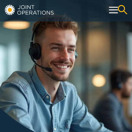
Operativ
Konservativ
Webshop
Education & Events
Über uns
Kontakt