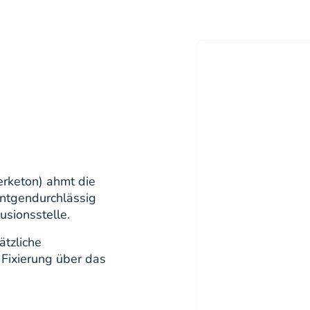
erketon) ahmt die
röntgendurchlässig
usionsstelle.
tzliche
 Fixierung über das