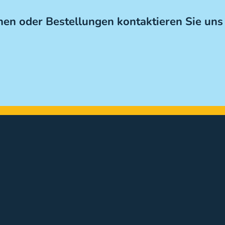
en oder Bestellungen kontaktieren Sie uns 
tionen
Klein – 2,8
M
13,5
15
)
2,8
3,4
(mm)
4,0
4,5
5,5
6,8
6,5
7,0
)
1,1
1,4