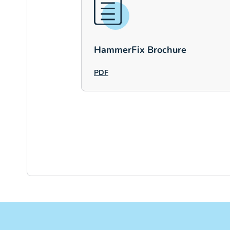
HammerFix Brochure
PDF
Autor
Ti
Anthony D. Watson, MD
Ha