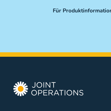
Für Produktinformation
Bestellinforma
X-Posts
Gesamtlänge (mm)
Hauptdurchmesser Schraube (mm
Hauptdurchmesser Widerhaken 
Widerhakenlänge proximal (mm)
Gewindelänge mittel (mm)
Kompatibilität Führungsdraht (mm