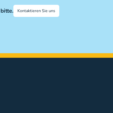
bitte.
Kontaktieren Sie uns
ittel – 3,4
Groß – 4,0
15
4,0
5,5
6,8
7,0
1,6