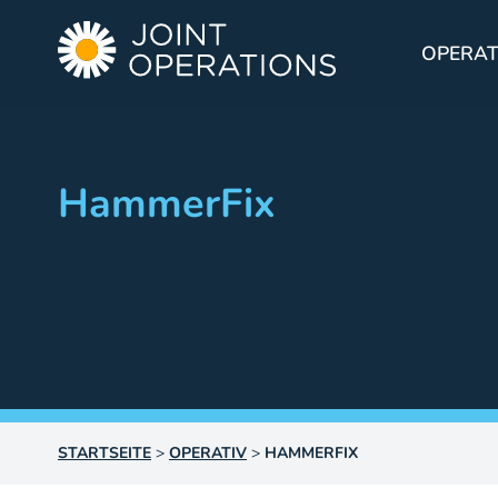
OPERAT
HammerFix
STARTSEITE
>
OPERATIV
>
HAMMERFIX