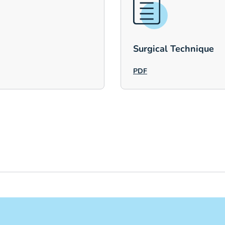
Surgical Technique
PDF
tel
mmerFix Clinical Case Review