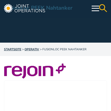
FusionLoc PEEK Nahtanker
Operativ
Konservativ
STARTSEITE
>
OPERATIV
>
FUSIONLOC PEEK NAHTANKER
Webshop
Education & Events
Über uns
Kontakt