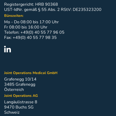
Feucht, Clemens Kösters, Gerben van Buul, Olof
Registergericht: HRB 90368
Sköldenberg, Pieter J. Emans, Tarek Boutefnouchet,
UST-IdNr. gemäß § 55 Abs. 2 RStV: DE235323200
Dinesh Nathwani, Mike J. McNicholas, Turlough
Bürozeiten:
O’Donnell, Tim Spalding, Anders Stålman, Sven
Mo - Do 08:00 bis 17:00 Uhr
Ostermeier, Andreas B. Imhoff, Alexander D. Shearman,
Michael Hirschmann
Fr 08:00 bis 16:00 Uhr
Telefon: +49(0) 40 55 77 96 05
Ansehen
Fax: +49(0) 40 55 77 98 35
Individualized metal implants for focal cartilage
lesions in the knee can be cost-effective:
Autor
Lars Bernfort, Daniel Granfeldt, Leif Ryd
Joint Operations Medical GmbH
Ansehen
Grafenegg 10/14
3485 Grafenegg
Österreich
3-Year Clinical Result of a Customized Metal Mini-
Joint Operations AG
Prosthesis for Focal Chondral Lesion in The Knee Of
A Formerly Active 31-Year-Old Man
Langäulistrasse 8
9470 Buchs SG
Schweiz
Autor