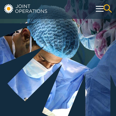
Operativ
Konservativ
Webshop
Education & Events
Über uns
Kontakt