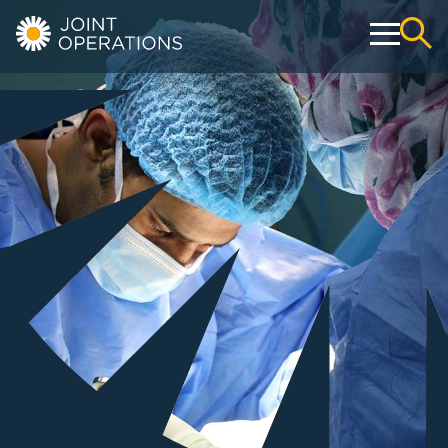
Operativ
Konservativ
Webshop
Education & Events
Über uns
Kontakt